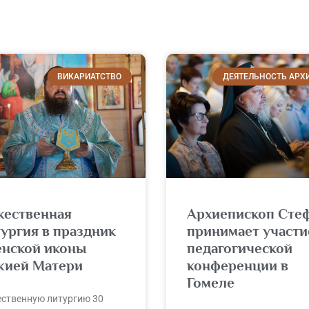
ВИКАРИАТСТВО
ДЕЯТЕЛЬНОСТЬ АРХ
жественная
Архиепископ Сте
ургия в праздник
принимает участи
енской иконы
педагогической
жией Матери
конференции в
Гомеле
ственную литургию 30