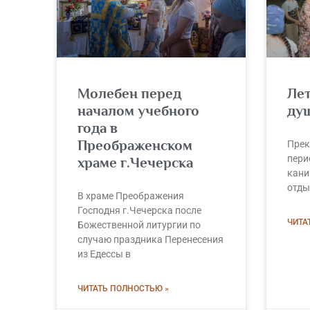
Молебен перед
Лет
началом учебного
ду
года в
Преображенском
Прек
пери
храме г.Чечерска
кани
отды
В храме Преображения
Господня г.Чечерска после
ЧИТА
Божественной литургии по
случаю праздника Перенесения
из Едессы в
ЧИТАТЬ ПОЛНОСТЬЮ »