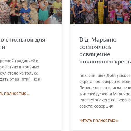
о с пользой для
В д. Марьино
ши
состоялось
освящение
поклонного крест
расной традицией в
од летних школьных
кул стало не только
Благочинный Добрушског
хать от занятий, но и
округа протоиерей Алекси
Пилипенко, по приглашен
жителей деревни Марьино
ТЬ ПОЛНОСТЬЮ »
Рассветовского сельского
совета, совершил
ЧИТАТЬ ПОЛНОСТЬЮ »