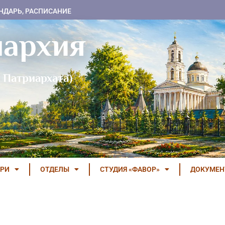
НДАРЬ, РАСПИСАНИЕ
пархия
 Патриархата)
РИ
ОТДЕЛЫ
СТУДИЯ «ФАВОР»
ДОКУМЕ