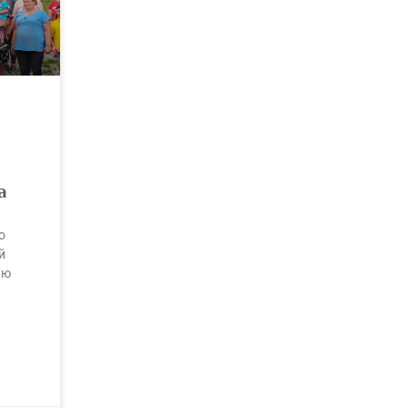
а
о
й
ию