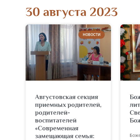
30 августа 2023
НОВОСТИ
Августовская секция
Бо
приемных родителей,
лит
родителей-
Св
воспитателей
Бо
«Современная
замещающая семья:
Боже